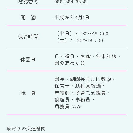
電話番号
088-884-3888
開 園
平成26年4月1日
（平日）7：30～19：00
保育時間
（土）7：30～18：30
日・祝日・お盆・年末年始・
休園日
園の定めた日
園長・副園長または教頭・
保育士・幼稚園教諭・
職 員
看護師・子育て支援員・
調理員・事務員・
用務員 ほか
最寄りの交通機関