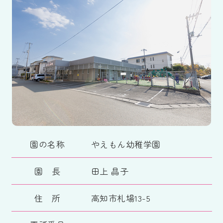
園の名称
やえもん幼稚学園
園 長
田上 晶子
住 所
高知市札場13-5