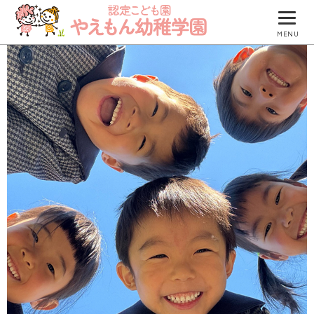
MENU
園について
園での生活
防災について
入園のご案内
園のブログ
つくしグループ