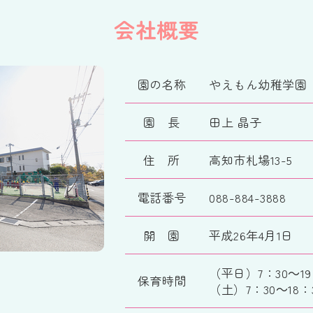
会社概要
園の名称
やえもん幼稚学園
園 長
田上 晶子
住 所
高知市札場13-5
電話番号
088-884-3888
開 園
平成26年4月1日
（平日）7：30～19
保育時間
（土）7：30～18：