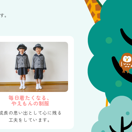
す。
毎日着たくなる、
やえもんの制服
成長の思い出として心に残る
工夫をしています。