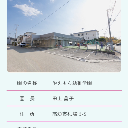
園の名称
やえもん幼稚学園
園 長
田上 晶子
住 所
高知市札場13-5