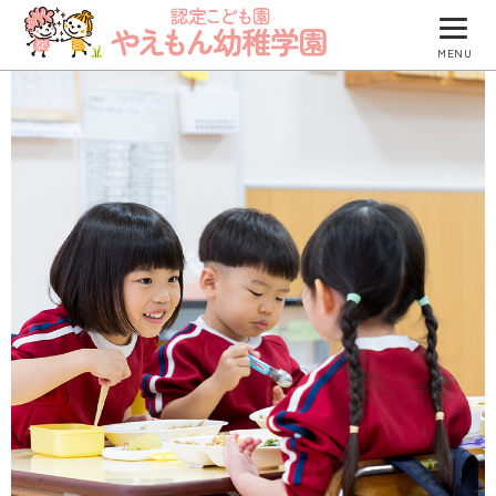
MENU
園について
園での生活
防災について
入園のご案内
園のブログ
つくしグループ