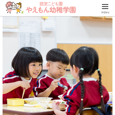
MENU
園について
園での生活
防災について
入園のご案内
園のブログ
つくしグループ