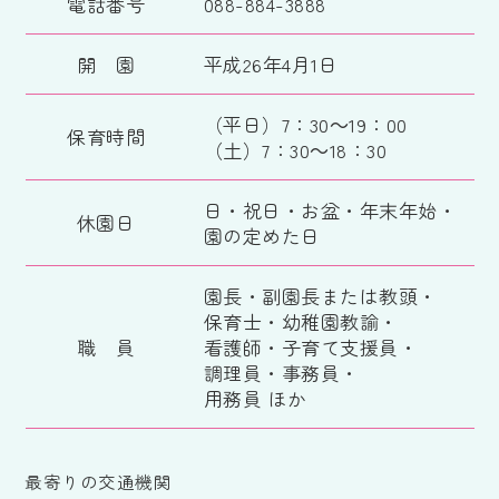
電話番号
088-884-3888
開 園
平成26年4月1日
（平日）7：30～19：00
保育時間
（土）7：30～18：30
日・祝日・お盆・年末年始・
休園日
園の定めた日
園長・副園長または教頭・
保育士・幼稚園教諭・
職 員
看護師・子育て支援員・
調理員・事務員・
用務員 ほか
最寄りの交通機関