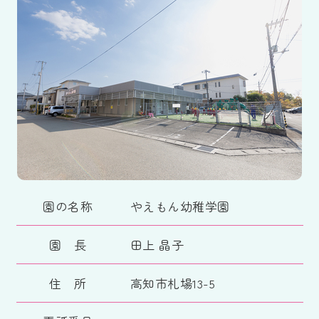
園の名称
やえもん幼稚学園
園 長
田上 晶子
住 所
高知市札場13-5