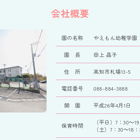
会社概要
園の名称
やえもん幼稚学園
園 長
田上 晶子
住 所
高知市札場13-5
電話番号
088-884-3888
開 園
平成26年4月1日
（平日）7：30～19
保育時間
（土）7：30～18：