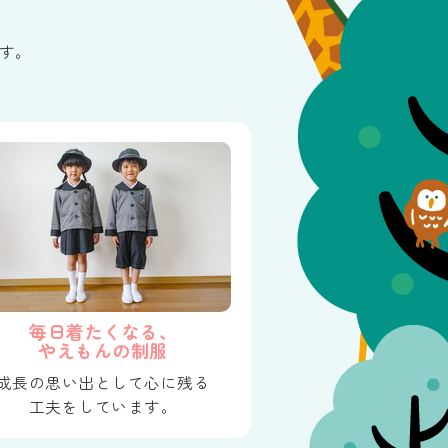
す。
毎日着たくなる、
やえもんの制服
成長の思い出として心に残る
工夫をしています。