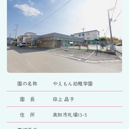
園の名称
やえもん幼稚学園
園 長
田上 晶子
住 所
高知市札場13-5