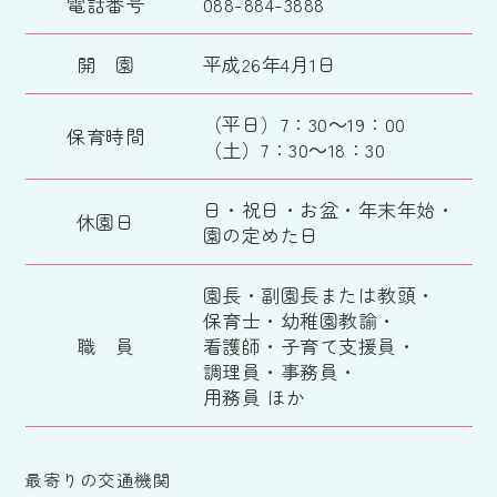
電話番号
088-884-3888
開 園
平成26年4月1日
（平日）7：30～19：00
保育時間
（土）7：30～18：30
日・祝日・お盆・年末年始・
休園日
園の定めた日
園長・副園長または教頭・
保育士・幼稚園教諭・
職 員
看護師・子育て支援員・
調理員・事務員・
用務員 ほか
最寄りの交通機関