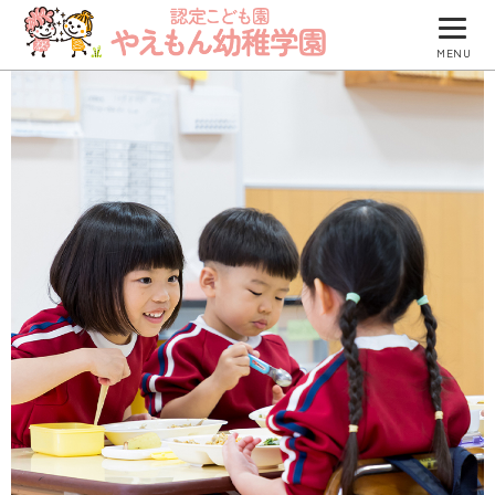
MENU
園について
園での生活
防災について
入園のご案内
園のブログ
つくしグループ