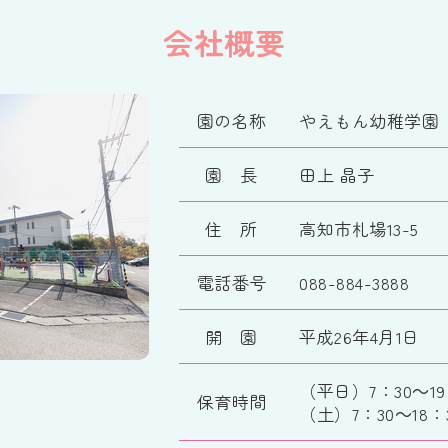
会社概要
園の名称
やえもん幼稚学園
園 長
田上 晶子
住 所
高知市札場13-5
電話番号
088-884-3888
開 園
平成26年4月1日
（平日）7：30～19
保育時間
（土）7：30～18：