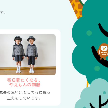
す。
毎日着たくなる、
やえもんの制服
成長の思い出として心に残る
工夫をしています。