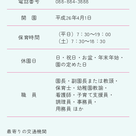
電話番号
088-884-3888
開 園
平成26年4月1日
（平日）7：30～19：00
保育時間
（土）7：30～18：30
日・祝日・お盆・年末年始・
休園日
園の定めた日
園長・副園長または教頭・
保育士・幼稚園教諭・
職 員
看護師・子育て支援員・
調理員・事務員・
用務員 ほか
最寄りの交通機関