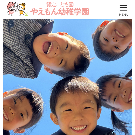
MENU
園について
園での生活
防災について
入園のご案内
園のブログ
つくしグループ