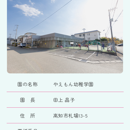
園の名称
やえもん幼稚学園
園 長
田上 晶子
住 所
高知市札場13-5