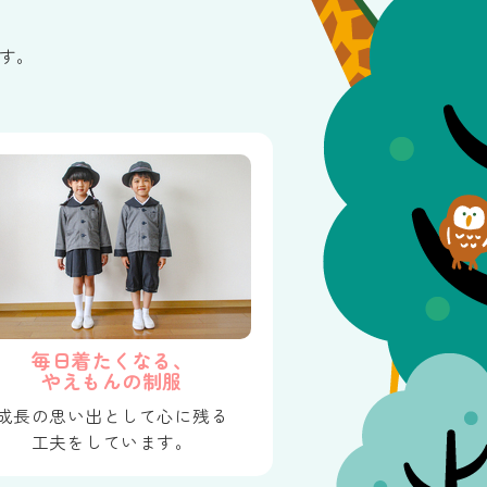
す。
毎日着たくなる、
やえもんの制服
成長の思い出として心に残る
工夫をしています。