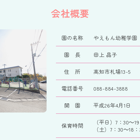
会社概要
園の名称
やえもん幼稚学園
園 長
田上 晶子
住 所
高知市札場13-5
電話番号
088-884-3888
開 園
平成26年4月1日
（平日）7：30～19
保育時間
（土）7：30～18：