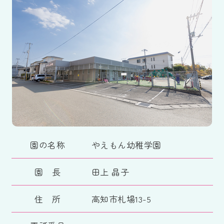
園の名称
やえもん幼稚学園
園 長
田上 晶子
住 所
高知市札場13-5