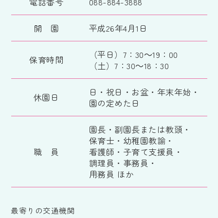
電話番号
088-884-3888
開 園
平成26年4月1日
（平日）7：30～19：00
保育時間
（土）7：30～18：30
日・祝日・お盆・年末年始・
休園日
園の定めた日
園長・副園長または教頭・
保育士・幼稚園教諭・
職 員
看護師・子育て支援員・
調理員・事務員・
用務員 ほか
最寄りの交通機関