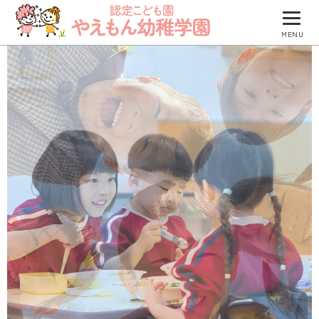
MENU
園について
園での生活
防災について
入園のご案内
園のブログ
つくしグループ