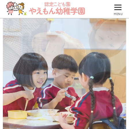
MENU
園について
園での生活
防災について
入園のご案内
園のブログ
つくしグループ