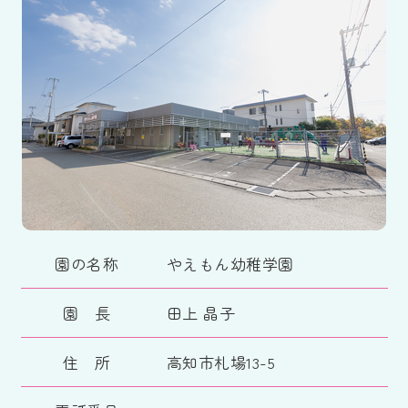
園の名称
やえもん幼稚学園
園 長
田上 晶子
住 所
高知市札場13-5