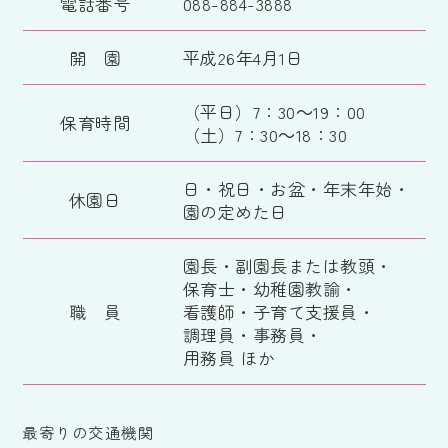
電話番号
088-884-3888
開 園
平成26年4月1日
（平日）7：30～19：00
保育時間
（土）7：30～18：30
日・祝日・お盆・年末年始・
休園日
園の定めた日
園長・副園長または教頭・
保育士・幼稚園教諭・
職 員
看護師・子育て支援員・
調理員・事務員・
用務員 ほか
最寄りの交通機関