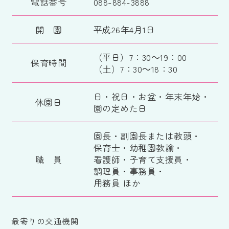
電話番号
088-884-3888
開 園
平成26年4月1日
（平日）7：30～19：00
保育時間
（土）7：30～18：30
日・祝日・お盆・年末年始・
休園日
園の定めた日
園長・副園長または教頭・
保育士・幼稚園教諭・
職 員
看護師・子育て支援員・
調理員・事務員・
用務員 ほか
最寄りの交通機関