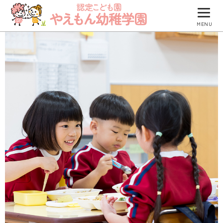
MENU
園について
園での生活
防災について
入園のご案内
園のブログ
つくしグループ