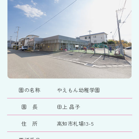
園の名称
やえもん幼稚学園
園 長
田上 晶子
住 所
高知市札場13-5