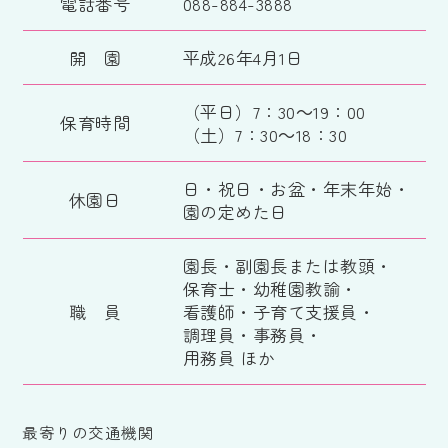
電話番号
088-884-3888
開 園
平成26年4月1日
（平日）7：30～19：00
保育時間
（土）7：30～18：30
日・祝日・お盆・年末年始・
休園日
園の定めた日
園長・副園長または教頭・
保育士・幼稚園教諭・
職 員
看護師・子育て支援員・
調理員・事務員・
用務員 ほか
最寄りの交通機関