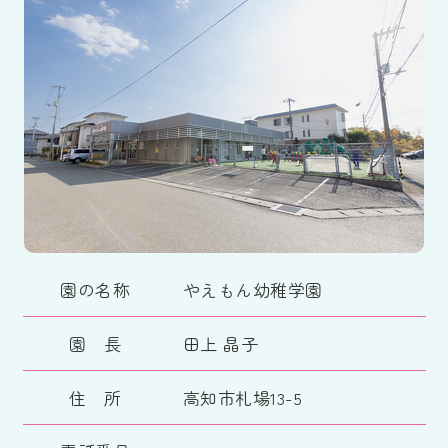
園の名称
やえもん幼稚学園
園 長
田上 晶子
住 所
高知市札場13-5