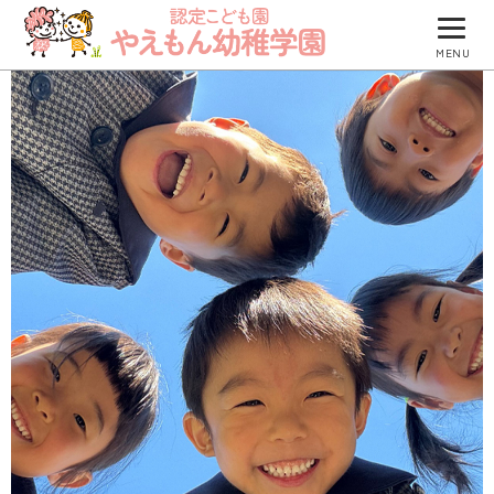
MENU
園について
園での生活
防災について
入園のご案内
園のブログ
つくしグループ