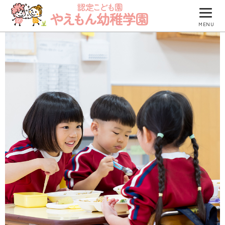
MENU
園について
園での生活
防災について
入園のご案内
園のブログ
つくしグループ