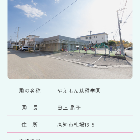
園の名称
やえもん幼稚学園
園 長
田上 晶子
住 所
高知市札場13-5