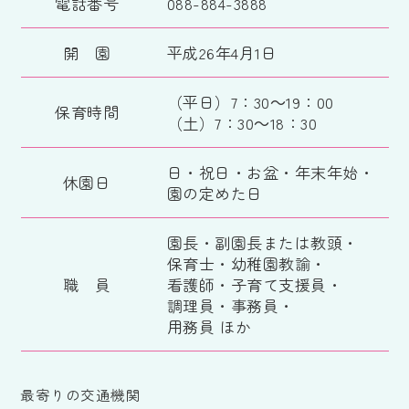
電話番号
088-884-3888
開 園
平成26年4月1日
（平日）7：30～19：00
保育時間
（土）7：30～18：30
日・祝日・お盆・年末年始・
休園日
園の定めた日
園長・副園長または教頭・
保育士・幼稚園教諭・
職 員
看護師・子育て支援員・
調理員・事務員・
用務員 ほか
最寄りの交通機関